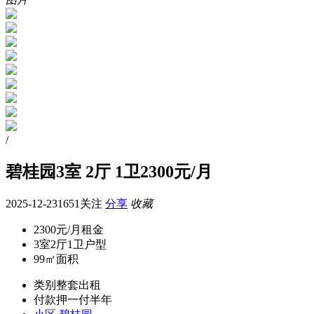
/
碧桂园3室 2厅 1卫2300元/月
2025-12-23
1651关注
分享
收藏
2300元/月
租金
3室2厅1卫
户型
99㎡
面积
类别
整套出租
付款
押一付半年