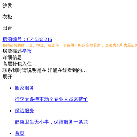
沙发
衣柜
阳台
房源编号：CZ-5265216
签约前切勿付 订金、押金、租金 等一切费用！务必 实地看房， 查验房东和房屋证
房源描述
举报
详细信息
高层拎包入住
联系我时请说明是在 洋浦在线看到的…
展开
搬家服务
行李太多搬不动？专业人员来帮忙
保洁服务
健康卫生无小事，保洁服务一条龙
首页